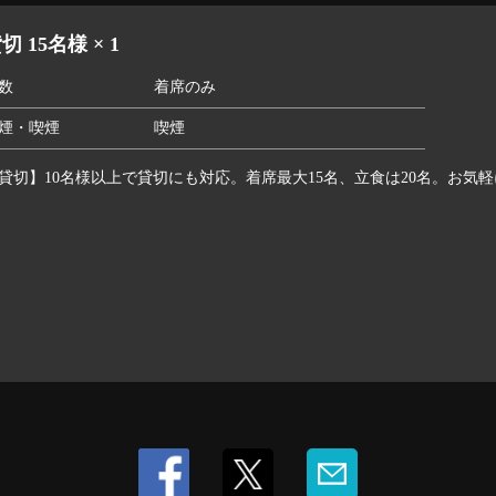
切 15名様 × 1
数
着席のみ
煙・喫煙
喫煙
貸切】10名様以上で貸切にも対応。着席最大15名、立食は20名。お気